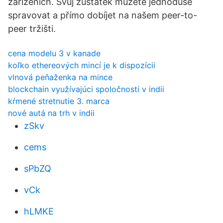
zařízeních. Svůj zůstatek můžete jednoduše
spravovat a přímo dobíjet na našem peer-to-
peer tržišti.
cena modelu 3 v kanade
koľko ethereových mincí je k dispozícii
vlnová peňaženka na mince
blockchain využívajúci spoločnosti v indii
kŕmené stretnutie 3. marca
nové autá na trh v indii
zSkv
cems
sPbZQ
vCk
hLMKE