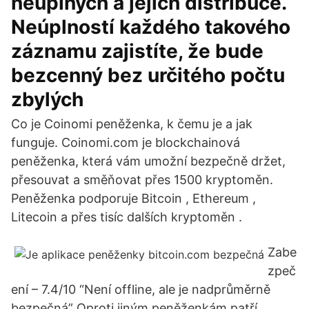
neúplných a jejich distribuce.
Neúplností každého takového
záznamu zajistíte, že bude
bezcenný bez určitého počtu
zbylých
Co je Coinomi peněženka, k čemu je a jak
funguje. Coinomi.com je blockchainová
peněženka, která vám umožní bezpečně držet,
přesouvat a směňovat přes 1500 kryptoměn.
Peněženka podporuje Bitcoin , Ethereum ,
Litecoin a přes tisíc dalších kryptoměn .
Zabe
zpeč
ení – 7.4/10 “Není offline, ale je nadprůměrně
bezpečná” Oproti jiným peněženkám patří