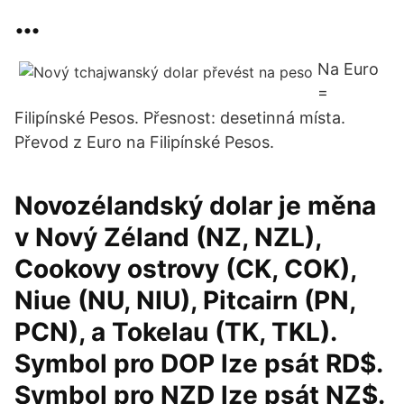
…
Na Euro
=
Filipínské Pesos. Přesnost: desetinná místa.
Převod z Euro na Filipínské Pesos.
Novozélandský dolar je měna
v Nový Zéland (NZ, NZL),
Cookovy ostrovy (CK, COK),
Niue (NU, NIU), Pitcairn (PN,
PCN), a Tokelau (TK, TKL).
Symbol pro DOP lze psát RD$.
Symbol pro NZD lze psát NZ$.