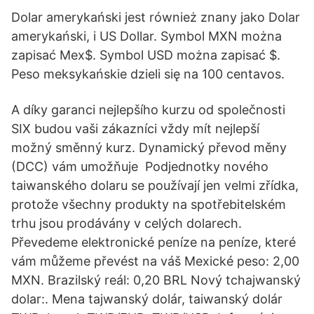
Dolar amerykański jest również znany jako Dolar
amerykański, i US Dollar. Symbol MXN można
zapisać Mex$. Symbol USD można zapisać $.
Peso meksykańskie dzieli się na 100 centavos.
A díky garanci nejlepšího kurzu od společnosti
SIX budou vaši zákazníci vždy mít nejlepší
možný směnný kurz. Dynamický převod měny
(DCC) vám umožňuje Podjednotky nového
taiwanského dolaru se používají jen velmi zřídka,
protože všechny produkty na spotřebitelském
trhu jsou prodávány v celých dolarech.
Převedeme elektronické peníze na peníze, které
vám můžeme převést na váš Mexické peso: 2,00
MXN. Brazilský reál: 0,20 BRL Nový tchajwanský
dolar:. Mena tajwanský dolár, taiwanský dolár