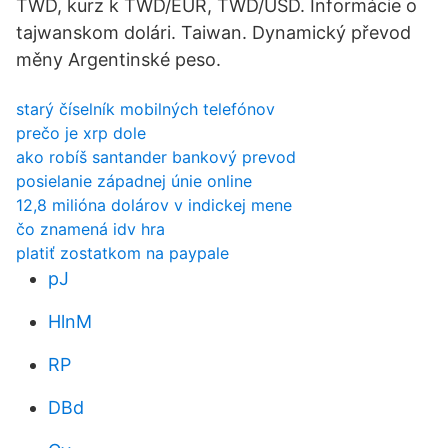
TWD, kurz k TWD/EUR, TWD/USD. Informácie o
tajwanskom dolári. Taiwan. Dynamický převod
měny Argentinské peso.
starý číselník mobilných telefónov
prečo je xrp dole
ako robíš santander bankový prevod
posielanie západnej únie online
12,8 milióna dolárov v indickej mene
čo znamená idv hra
platiť zostatkom na paypale
pJ
HlnM
RP
DBd