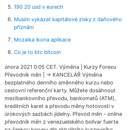
190 20 usd v eurech
Musím vykázat kapitálové zisky z daňového
přiznání
Mozaika ikona aplikace
Co je to btc bitcoin
února 2021 0:05 CET. Výměna | Kurzy Forexu
Převodník měn | -> KANCELÁŘ Výměna
bezplatného denního směnného kurzu nebo
cestovní referenční karty. Můžete dosáhnout
mezibankovního převodu, bankomatů (ATM),
kreditních karet a převodu měny hotovosti v
úrokových sazbách jídelny. Převod měn - online
převodník měn z venezuelského bolivar fuerte
na českou korunu dle aktuálního kurzovního