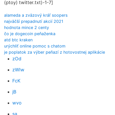
(ptoy) twitter.txt)-1-7]
alameda a zväzový kráľ soopers
najväčší prepadnutí akcií 2021
hodnota mince 2 centy
čo je dogecoin peňaženka
atd btc kraken
urýchliť online pomoc s chatom
je poplatok za výber peňazí z hotovostnej aplikácie
zOd
zWIw
FcK
jB
wvo
sa