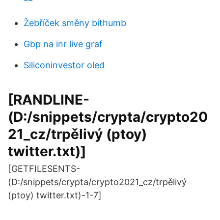
Žebříček směny bithumb
Gbp na inr live graf
Siliconinvestor oled
[RANDLINE-
(D:/snippets/crypta/crypto20
21_cz/trpělivý (ptoy)
twitter.txt)]
[GETFILESENTS-
(D:/snippets/crypta/crypto2021_cz/trpělivý
(ptoy) twitter.txt)-1-7]