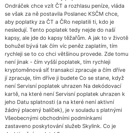
Ondráček chce vzít ČT a rozhlasu peníze, vláda
se však za ně postavila Poslanec KSČM chce,
aby poplatky za ČT a ČRo neplatili ti, kdo je
nesledují. Tento poplatek tedy nejde do naší
kapsy, ale jde do kapsy těžařům. A jak to v životě
bohužel bývá tak čím víc peněz zaplatím, tím
rychleji se to co chci většinou provede. Zde tomu
není jinak - čím vyšší poplatek, tím rychleji
kryptoměnová síť transakci zpracuje a čím dříve
jí zpracuje, tím dříve ji budete Co se stane, když
není Servisní poplatek uhrazen Na dekódovací
kartě, na které není Servisní poplatek uhrazen k
jeho Datu splatnosti (a na které není aktivní
žádný placený balíček), je v souladu s platnými
Všeobecnými obchodními podmínkami
zastaveno poskytování služeb Skylink. Co je