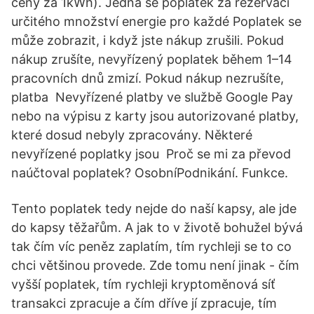
ceny za 1kWh). Jedná se poplatek za rezervaci
určitého množství energie pro každé Poplatek se
může zobrazit, i když jste nákup zrušili. Pokud
nákup zrušíte, nevyřízený poplatek během 1–14
pracovních dnů zmizí. Pokud nákup nezrušíte,
platba Nevyřízené platby ve službě Google Pay
nebo na výpisu z karty jsou autorizované platby,
které dosud nebyly zpracovány. Některé
nevyřízené poplatky jsou Proč se mi za převod
naúčtoval poplatek? OsobníPodnikání. Funkce.
Tento poplatek tedy nejde do naší kapsy, ale jde
do kapsy těžařům. A jak to v životě bohužel bývá
tak čím víc peněz zaplatím, tím rychleji se to co
chci většinou provede. Zde tomu není jinak - čím
vyšší poplatek, tím rychleji kryptoměnová síť
transakci zpracuje a čím dříve jí zpracuje, tím