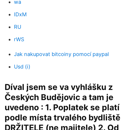
wa
IDxM
RU
rWS
Jak nakupovat bitcoiny pomocí paypal
Usd (i)
Díval jsem se va vyhlášku z
Českých Budějovic a tam je
uvedeno : 1. Poplatek se platí
podle místa trvalého bydliště
DRŽITELE (ne majitele) 2. Od