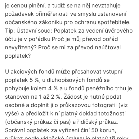
je cenou plnění, a tudíž se na něj nevztahuje
požadavek přiměřenosti ve smyslu ustanovení
občanského zákoníku pro ochranu spotřebitele.
Tip: Ústavní soud: Poplatek za vedení úvěrového
účtu je v pořádku Proč je můj převod pořád
nevyřízený? Proč se mi za převod naúčtoval
poplatek?
U akciových fondů může přesahovat vstupní
poplatek 5 %, u dluhopisových fondů se
pohybuje kolem 4 % a u fondů peněžního trhu je
stanoven na 1 až 2 %. Žádost je nutné podat
osobně a doplnit ji o průkazovou fotografii (viz
výše) a předložit k ní platný doklad totožnosti
(občanský průkaz či pas) a řidičský průkaz.
Správní poplatek za vyřízení činí 50 korun,
průkaz podle vídeňské úmluvy je platný tři roky,