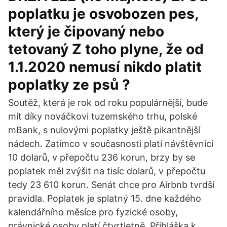
poplatku je osvobozen pes,
který je čipovaný nebo
tetovaný Z toho plyne, že od
1.1.2020 nemusí nikdo platit
poplatky ze psů ?
Soutěž, která je rok od roku populárnější, bude
mít díky nováčkovi tuzemského trhu, polské
mBank, s nulovými poplatky ještě pikantnější
nádech. Zatímco v současnosti platí návštěvníci
10 dolarů, v přepočtu 236 korun, brzy by se
poplatek měl zvýšit na tisíc dolarů, v přepočtu
tedy 23 610 korun. Senát chce pro Airbnb tvrdší
pravidla. Poplatek je splatný 15. dne každého
kalendářního měsíce pro fyzické osoby,
právnické osoby platí čtvrtletně. Přihláška k