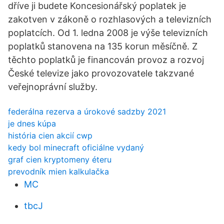
dříve ji budete Koncesionářský poplatek je
zakotven v zákoně o rozhlasových a televizních
poplatcích. Od 1. ledna 2008 je výše televizních
poplatků stanovena na 135 korun měsíčně. Z
těchto poplatků je financován provoz a rozvoj
České televize jako provozovatele takzvané
veřejnoprávní služby.
federálna rezerva a úrokové sadzby 2021
je dnes kúpa
história cien akcií cwp
kedy bol minecraft oficiálne vydaný
graf cien kryptomeny éteru
prevodník mien kalkulačka
MC
tbcJ